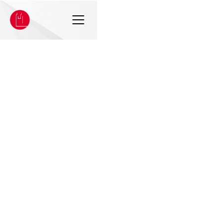
Hort St.
Johannes an
der St.
Hildegard-
Grundschule
Haldensleben
Alle
·
Kontakt
·
Standort
·
Verbindungen zur Kirche
Kontakt
Postanschrift
Hort St. Johannes