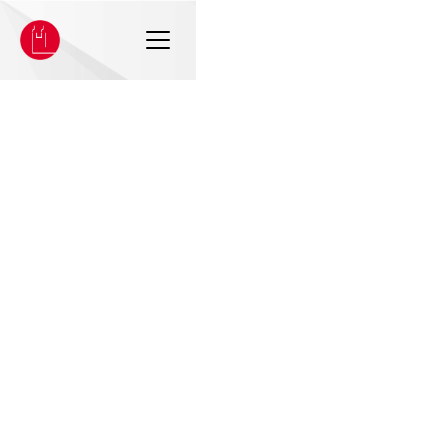
Saskia
Semrau
Alle
·
Kontakt
·
Tätigkeiten
Kontakt
Postanschrift
Saskia Semrau
Bistum
Magdeburg |
Bischöfliches